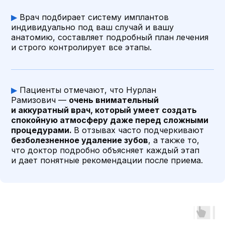
▶
Врач подбирает систему имплантов
индивидуально под ваш случай и вашу
анатомию, составляет подробный план лечения
Отзывы
и строго контролирует все этапы.
▶
Пациенты отмечают, что Нурлан
5.0
4.9
5.0
5.0
Рамизович —
очень внимательный
и аккуратный врач, который умеет создать
5.0
из 5
спокойную атмосферу даже перед сложными
процедурами.
В отзывах часто подчеркивают
безболезненное удаление зубов
, а также то,
что доктор подробно объясняет каждый этап
На основе
1 046
оценок
и дает понятные рекомендации после приема.
Оставить отзыв
Екатерина Г.
Darya