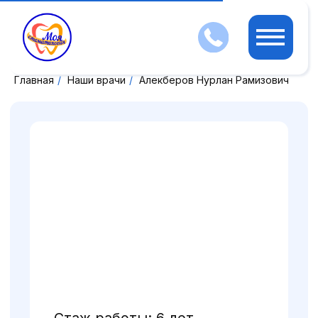
Главная
/
Наши врачи
/
Алекберов Нурлан Рамизович
Стаж работы: 6 лет
Алекберов
Нурлан Рамизович