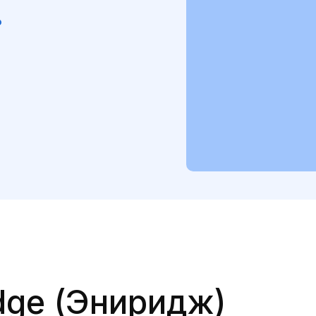
₽
dge (Эниридж)