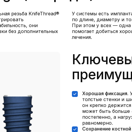
ная резьба KnifeThread®
У системы есть имплант
трировать
по длине, диаметру и то
бильность, они
При этом у всех — одна
зки без дополнительных
помогает добиться хоро
лечения.
Ключев
преимущ
Хорошая фиксация.
У
толстые стенки и ш
он крепко держится
может быть больше 
постепенно, а нагру
равномерно.
Сохранение костной