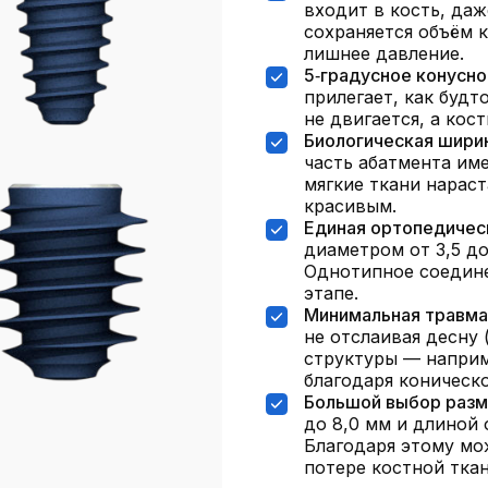
входит в кость, даж
сохраняется объём к
лишнее давление.
5‑градусное конусно
прилегает, как будт
не двигается, а кос
Биологическая ширина
часть абатмента им
мягкие ткани нараст
красивым.
Единая ортопедичес
диаметром от 3,5 д
Однотипное соедине
этапе.
Минимальная травма
не отслаивая десну (
структуры — наприм
благодаря коническ
Большой выбор разм
до 8,0 мм и длиной 
Благодаря этому мо
потере костной ткан