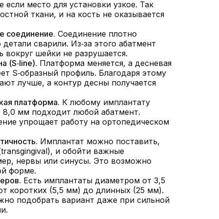
е если место для установки узкое. Так
остной ткани, и на кость не оказывается
е соединение.
Соединение плотно
о детали сварили. Из‑за этого абатмент
ть вокруг шейки не разрушается.
 (S‑line).
Платформа меняется, а десневая
еет S‑образный профиль. Благодаря этому
ают лучше, а контур десны получается
кая платформа.
К любому имплантату
о 8,0 мм подходит любой абатмент.
ние упрощает работу на ортопедическом
тичность.
Имплантат можно поставить,
transgingival), и обойти важные
ер, нервы или синусы. Это возможно
ой форме.
еров.
Есть имплантаты диаметром от 3,5
от коротких (5,5 мм) до длинных (25 мм).
жно подобрать вариант даже при сильной
и.