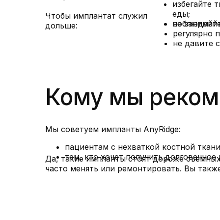
избегайте 
еды;
Чтобы имплантат служил
не занимай
соблюдайте
дольше:
регулярно 
не давите 
Кому мы реком
Мы советуем импланты AnyRidge:
пациентам с нехваткой костной ткани
тем, кто хочет получить долговечное
Да, такие импланты стоят дороже съёмных 
часто менять или ремонтировать. Вы такж