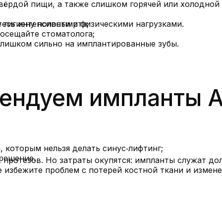
твёрдой пищи, а также слишком горячей или холодной
тесь интенсивными физическими нагрузками.
 гигиену полости рта;
посещайте стоматолога;
слишком сильно на имплантированные зубы.
ендуем импланты A
, которым нельзя делать синус‑лифтинг;
 решение.
протезов. Но затраты окупятся: импланты служат дол
е избежите проблем с потерей костной ткани и измен