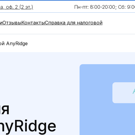
, оф. 2 (2 эт.)
Пн-пт: 8:00-20:00; Сб: 9:0
и
Отзывы
Контакты
Справка для налоговой
й AnyRidge
ия
nyRidge