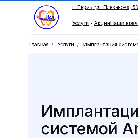
г. Пермь, ул. Плеханова, 58а
Услуги
Акции
Наши врач
Главная
/
Услуги
/
Имплантация системо
Имплантац
системой A