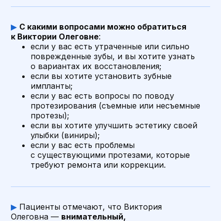
сертификаты
▶
С какими вопросами можно обратиться
к Виктории Олеговне
:
если у вас есть утраченные или сильно
поврежденные зубы, и вы хотите узнать
о вариантах их восстановления;
если вы хотите установить зубные
импланты;
если у вас есть вопросы по поводу
протезирования (съемные или несъемные
Отзывы
протезы);
если вы хотите улучшить эстетику своей
улыбки (виниры);
если у вас есть проблемы
5.0
4.9
5.0
5.0
с существующими протезами, которые
требуют ремонта или коррекции.
5.0
из 5
▶
Пациенты отмечают, что Виктория
На основе
1 044
оценок
Олеговна —
внимательный,