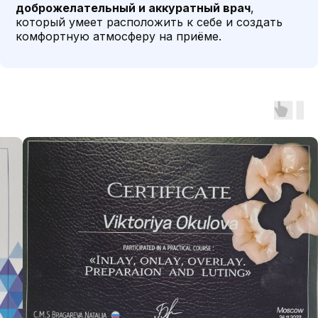
доброжелательный и аккуратный врач
,
Оставить отзыв
который умеет расположить к себе и создать
комфортную атмосферу на приёме.
Александра ф.
arina
31 июля 2026
31 июл
Очень понравилось лечение.
Хорошая сто
Удаляла восьмерку. Сделали
быстро, перс
быстро, вежливо и без лишнего
доброжелате
стресса. Обязательно буду
прием, верну
обращаться еще